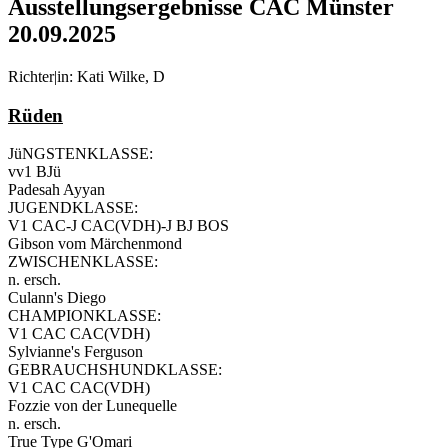
Ausstellungsergebnisse CAC Münster
20.09.2025
Richter|in: Kati Wilke, D
Rüden
JüNGSTENKLASSE:
vv1 BJü
Padesah Ayyan
JUGENDKLASSE:
V1 CAC-J CAC(VDH)-J BJ BOS
Gibson vom Märchenmond
ZWISCHENKLASSE:
n. ersch.
Culann's Diego
CHAMPIONKLASSE:
V1 CAC CAC(VDH)
Sylvianne's Ferguson
GEBRAUCHSHUNDKLASSE:
V1 CAC CAC(VDH)
Fozzie von der Lunequelle
n. ersch.
True Type G'Omari