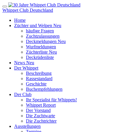
Whippet Club Deutschland
Home
Züchter und Welpen
Neu
häufige Fragen
Zuchtzulassungen
Deckmeldungen
Neu
Wurfmeldungen
Züchterliste
Neu
Deckrüdenliste
News
Neu
Der Whippet
Beschreibung
Rassestandard
Geschichte
Buchempfehlungen
Der Club
Ihr Spezialist für Whippets!
Whippet Report
Der Vorstand
Die Zuchtwarte
Die Zuchtrichter
Ausstellungen
Termine