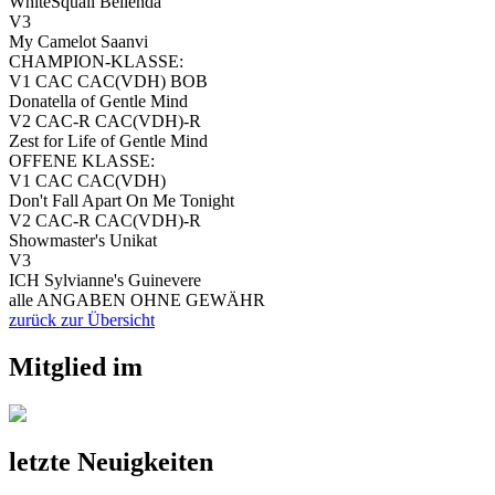
WhiteSquall Bellenda
V3
My Camelot Saanvi
CHAMPION-KLASSE:
V1 CAC CAC(VDH) BOB
Donatella of Gentle Mind
V2 CAC-R CAC(VDH)-R
Zest for Life of Gentle Mind
OFFENE KLASSE:
V1 CAC CAC(VDH)
Don't Fall Apart On Me Tonight
V2 CAC-R CAC(VDH)-R
Showmaster's Unikat
V3
ICH Sylvianne's Guinevere
alle ANGABEN OHNE GEWÄHR
zurück zur Übersicht
Mitglied im
letzte Neuigkeiten