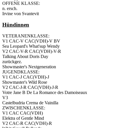
OFFENE KLASSE:
n. ersch.
Irvine von Svantevit
Hündinnen
VETERANENKLASSE:
V1 CAC-V CAC(VDH)-V BV
Sea Leopard's What'sup Wendy
V2 CAC-V-R CAC(VDH)-V-R
Talking About Doris Day
zurückgez.
Showmaster's Nextgeneration
JUGENDKLASSE:
V1 CAC-J CAC(VDH)-J
Showmaster's Wild Rose
V2 CAC-J-R CAC(VDH)-J-R
Votre Jane B De La Romance des Damoiseaux
V3
Castelbudria Crema de Vainilla
ZWISCHENKLASSE:
V1 CAC CAC(VDH)
Elektra of Gentle Mind
V2 CAC-R CAC(VDH)-R