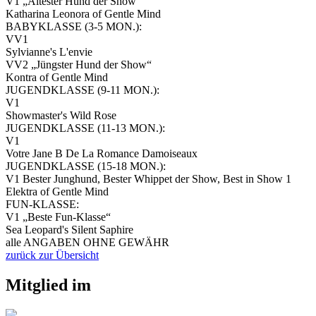
V1 „Ältester Hund der Show“
Katharina Leonora of Gentle Mind
BABYKLASSE (3-5 MON.):
VV1
Sylvianne's L'envie
VV2 „Jüngster Hund der Show“
Kontra of Gentle Mind
JUGENDKLASSE (9-11 MON.):
V1
Showmaster's Wild Rose
JUGENDKLASSE (11-13 MON.):
V1
Votre Jane B De La Romance Damoiseaux
JUGENDKLASSE (15-18 MON.):
V1 Bester Junghund, Bester Whippet der Show, Best in Show 1
Elektra of Gentle Mind
FUN-KLASSE:
V1 „Beste Fun-Klasse“
Sea Leopard's Silent Saphire
alle ANGABEN OHNE GEWÄHR
zurück zur Übersicht
Mitglied im