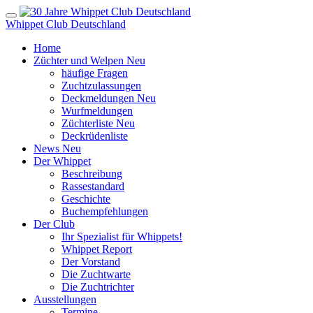
Whippet Club Deutschland
Home
Züchter und Welpen
Neu
häufige Fragen
Zuchtzulassungen
Deckmeldungen
Neu
Wurfmeldungen
Züchterliste
Neu
Deckrüdenliste
News
Neu
Der Whippet
Beschreibung
Rassestandard
Geschichte
Buchempfehlungen
Der Club
Ihr Spezialist für Whippets!
Whippet Report
Der Vorstand
Die Zuchtwarte
Die Zuchtrichter
Ausstellungen
Termine