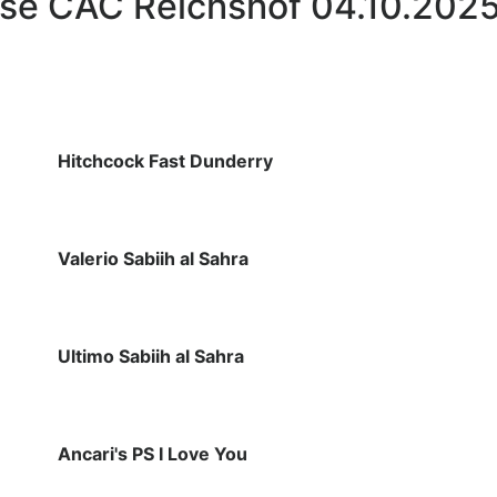
sse CAC Reichshof 04.10.202
Hitchcock Fast Dunderry
Valerio Sabiih al Sahra
Ultimo Sabiih al Sahra
Ancari's PS I Love You