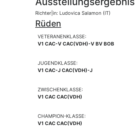
Ausstellungsergebni
Richter|in: Ludovica Salamon (IT)
Rüden
VETERANENKLASSE:
V1 CAC-V CAC(VDH)-V BV BOB
JUGENDKLASSE:
V1 CAC-J CAC(VDH)-J
ZWISCHENKLASSE:
V1 CAC CAC(VDH)
CHAMPION-KLASSE:
V1 CAC CAC(VDH)