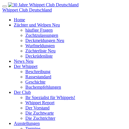
Whippet Club Deutschland
Home
Züchter und Welpen
Neu
häufige Fragen
Zuchtzulassungen
Deckmeldungen
Neu
Wurfmeldungen
Züchterliste
Neu
Deckrüdenliste
News
Neu
Der Whippet
Beschreibung
Rassestandard
Geschichte
Buchempfehlungen
Der Club
Ihr Spezialist für Whippets!
Whippet Report
Der Vorstand
Die Zuchtwarte
Die Zuchtrichter
Ausstellungen
Termine