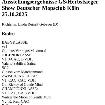
Ausstellungsergebnisse GS/Herbstsieger
Show Deutscher Mopsclub Köln
25.10.2025
Richter|in: Linda Reinelt-Gebauer (D)
Rüden
BABYKLASSE:
vv1
Optimus Vertragus Maximusd
JUGENDKLASSE:
V1, J-CAC, J.-VDH
Valerio Sabiih al Sahra
SG2
Gibson vom Märchenmond
ZWISCHENKLASSE:
V1, CAC, CAC-VDH
Gin Rickey of Gentle Mind
CHAMPIONKLASSE:
V1, CAC, CAC-VDH
Walker the Moon of Gentle Mind
V2, R.-Res.-CAC