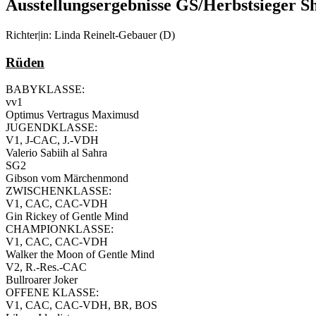
Ausstellungsergebnisse GS/Herbstsieger 
Richter|in: Linda Reinelt-Gebauer (D)
Rüden
BABYKLASSE:
vv1
Optimus Vertragus Maximusd
JUGENDKLASSE:
V1, J-CAC, J.-VDH
Valerio Sabiih al Sahra
SG2
Gibson vom Märchenmond
ZWISCHENKLASSE:
V1, CAC, CAC-VDH
Gin Rickey of Gentle Mind
CHAMPIONKLASSE:
V1, CAC, CAC-VDH
Walker the Moon of Gentle Mind
V2, R.-Res.-CAC
Bullroarer Joker
OFFENE KLASSE:
V1, CAC, CAC-VDH, BR, BOS