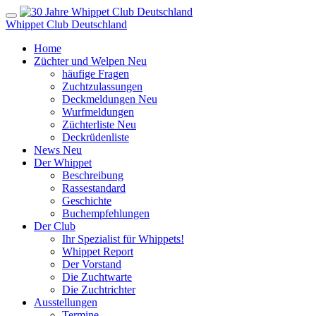
Whippet Club Deutschland
Home
Züchter und Welpen
Neu
häufige Fragen
Zuchtzulassungen
Deckmeldungen
Neu
Wurfmeldungen
Züchterliste
Neu
Deckrüdenliste
News
Neu
Der Whippet
Beschreibung
Rassestandard
Geschichte
Buchempfehlungen
Der Club
Ihr Spezialist für Whippets!
Whippet Report
Der Vorstand
Die Zuchtwarte
Die Zuchtrichter
Ausstellungen
Termine