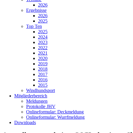
2026
Ergebnisse
2026
2025
Top Ten
2025
2024
2023
2022
2021
2020
2019
2018
2017
2016
2015
Windhundsport
Mitgliederbereich
Meldungen
Protokolle JHV
Onlineformular: Deckmeldung
Onlineformular: Wurrfmeldung
Downloads