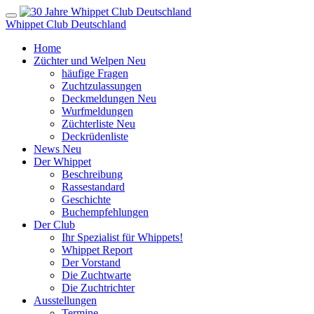
Whippet Club Deutschland
Home
Züchter und Welpen
Neu
häufige Fragen
Zuchtzulassungen
Deckmeldungen
Neu
Wurfmeldungen
Züchterliste
Neu
Deckrüdenliste
News
Neu
Der Whippet
Beschreibung
Rassestandard
Geschichte
Buchempfehlungen
Der Club
Ihr Spezialist für Whippets!
Whippet Report
Der Vorstand
Die Zuchtwarte
Die Zuchtrichter
Ausstellungen
Termine