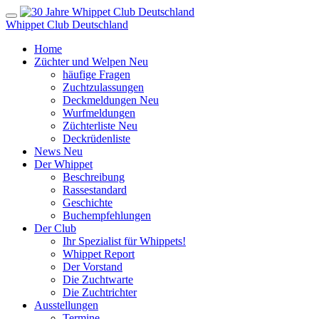
Whippet Club Deutschland
Home
Züchter und Welpen
Neu
häufige Fragen
Zuchtzulassungen
Deckmeldungen
Neu
Wurfmeldungen
Züchterliste
Neu
Deckrüdenliste
News
Neu
Der Whippet
Beschreibung
Rassestandard
Geschichte
Buchempfehlungen
Der Club
Ihr Spezialist für Whippets!
Whippet Report
Der Vorstand
Die Zuchtwarte
Die Zuchtrichter
Ausstellungen
Termine