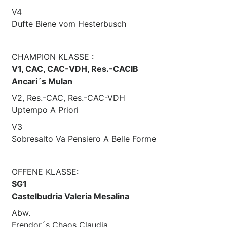
V4
Dufte Biene vom Hesterbusch
CHAMPION KLASSE :
V1, CAC, CAC-VDH, Res.-CACIB
Ancari´s Mulan
V2, Res.-CAC, Res.-CAC-VDH
Uptempo A Priori
V3
Sobresalto Va Pensiero A Belle Forme
OFFENE KLASSE:
SG1
Castelbudria Valeria Mesalina
Abw.
Frendor´s Chaos Claudia