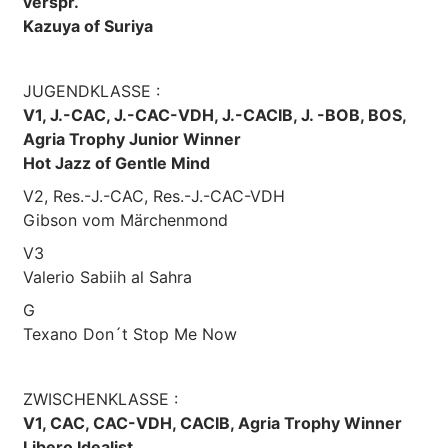
verspr.
Kazuya of Suriya
JUGENDKLASSE :
V1, J.-CAC, J.-CAC-VDH, J.-CACIB, J. -BOB, BOS,
Agria Trophy Junior Winner
Hot Jazz of Gentle Mind
V2, Res.-J.-CAC, Res.-J.-CAC-VDH
Gibson vom Märchenmond
V3
Valerio Sabiih al Sahra
G
Texano Don´t Stop Me Now
ZWISCHENKLASSE :
V1, CAC, CAC-VDH, CACIB, Agria Trophy Winner
Libero Idealist