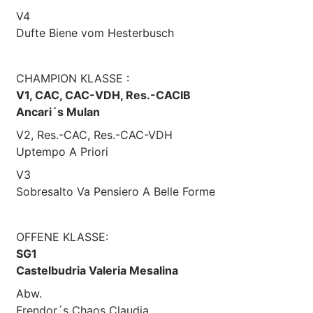
V4
Dufte Biene vom Hesterbusch
CHAMPION KLASSE :
V1, CAC, CAC-VDH, Res.-CACIB
Ancari´s Mulan
V2, Res.-CAC, Res.-CAC-VDH
Uptempo A Priori
V3
Sobresalto Va Pensiero A Belle Forme
OFFENE KLASSE:
SG1
Castelbudria Valeria Mesalina
Abw.
Frendor´s Chaos Claudia