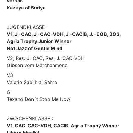
verspr.
Kazuya of Suriya
JUGENDKLASSE :
V1, J.-CAC, J.-CAC-VDH, J.-CACIB, J. -BOB, BOS,
Agria Trophy Junior Winner
Hot Jazz of Gentle Mind
V2, Res.-J.-CAC, Res.-J.-CAC-VDH
Gibson vom Märchenmond
V3
Valerio Sabiih al Sahra
G
Texano Don´t Stop Me Now
ZWISCHENKLASSE :
V1, CAC, CAC-VDH, CACIB, Agria Trophy Winner
Libero Idealist