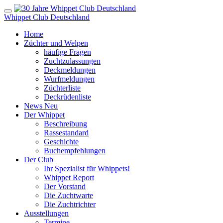
Whippet Club Deutschland
Home
Züchter und Welpen
häufige Fragen
Zuchtzulassungen
Deckmeldungen
Wurfmeldungen
Züchterliste
Deckrüdenliste
News
Neu
Der Whippet
Beschreibung
Rassestandard
Geschichte
Buchempfehlungen
Der Club
Ihr Spezialist für Whippets!
Whippet Report
Der Vorstand
Die Zuchtwarte
Die Zuchtrichter
Ausstellungen
Termine