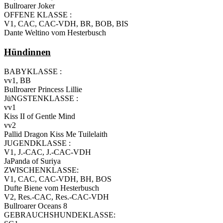
Bullroarer Joker
OFFENE KLASSE :
V1, CAC, CAC-VDH, BR, BOB, BIS
Dante Weltino vom Hesterbusch
Hündinnen
BABYKLASSE :
vv1, BB
Bullroarer Princess Lillie
JüNGSTENKLASSE :
vv1
Kiss II of Gentle Mind
vv2
Pallid Dragon Kiss Me Tuilelaith
JUGENDKLASSE :
V1, J.-CAC, J.-CAC-VDH
JaPanda of Suriya
ZWISCHENKLASSE:
V1, CAC, CAC-VDH, BH, BOS
Dufte Biene vom Hesterbusch
V2, Res.-CAC, Res.-CAC-VDH
Bullroarer Oceans 8
GEBRAUCHSHUNDEKLASSE: