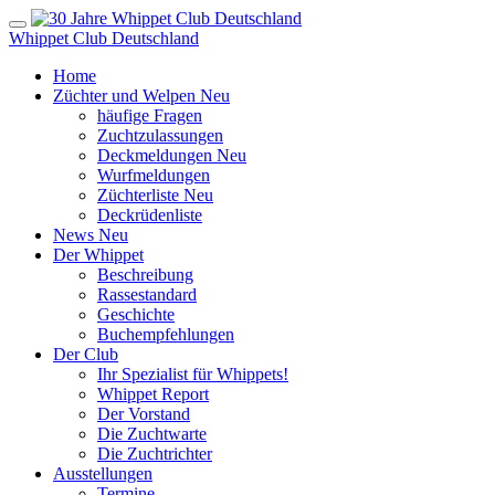
Whippet Club Deutschland
Home
Züchter und Welpen
Neu
häufige Fragen
Zuchtzulassungen
Deckmeldungen
Neu
Wurfmeldungen
Züchterliste
Neu
Deckrüdenliste
News
Neu
Der Whippet
Beschreibung
Rassestandard
Geschichte
Buchempfehlungen
Der Club
Ihr Spezialist für Whippets!
Whippet Report
Der Vorstand
Die Zuchtwarte
Die Zuchtrichter
Ausstellungen
Termine