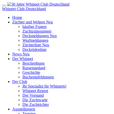
Whippet Club Deutschland
Home
Züchter und Welpen
Neu
häufige Fragen
Zuchtzulassungen
Deckmeldungen
Neu
Wurfmeldungen
Züchterliste
Neu
Deckrüdenliste
News
Neu
Der Whippet
Beschreibung
Rassestandard
Geschichte
Buchempfehlungen
Der Club
Ihr Spezialist für Whippets!
Whippet Report
Der Vorstand
Die Zuchtwarte
Die Zuchtrichter
Ausstellungen
Termine