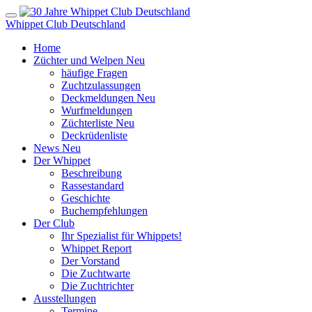
Whippet Club Deutschland
Home
Züchter und Welpen
Neu
häufige Fragen
Zuchtzulassungen
Deckmeldungen
Neu
Wurfmeldungen
Züchterliste
Neu
Deckrüdenliste
News
Neu
Der Whippet
Beschreibung
Rassestandard
Geschichte
Buchempfehlungen
Der Club
Ihr Spezialist für Whippets!
Whippet Report
Der Vorstand
Die Zuchtwarte
Die Zuchtrichter
Ausstellungen
Termine