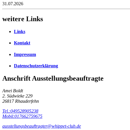
31.07.2026
weitere Links
Links
Kontakt
Impressum
Datenschutzerklärung
Anschrift Ausstellungsbeauftragte
Amei Boldt
2. Südwieke 229
26817 Rhauderfehn
Tel.:049528905238
Mobil:017662759675
ausstellungsbeauftragter@whippet-club.de