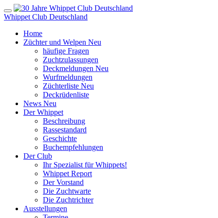
Whippet Club Deutschland
Home
Züchter und Welpen
Neu
häufige Fragen
Zuchtzulassungen
Deckmeldungen
Neu
Wurfmeldungen
Züchterliste
Neu
Deckrüdenliste
News
Neu
Der Whippet
Beschreibung
Rassestandard
Geschichte
Buchempfehlungen
Der Club
Ihr Spezialist für Whippets!
Whippet Report
Der Vorstand
Die Zuchtwarte
Die Zuchtrichter
Ausstellungen
Termine