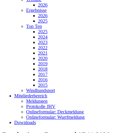
2026
Ergebnisse
2026
2025
Top Ten
2025
2024
2023
2022
2021
2020
2019
2018
2017
2016
2015
Windhundsport
Mitgliederbereich
Meldungen
Protokolle JHV
Onlineformular: Deckmeldung
Onlineformular: Wurrfmeldung
Downloads