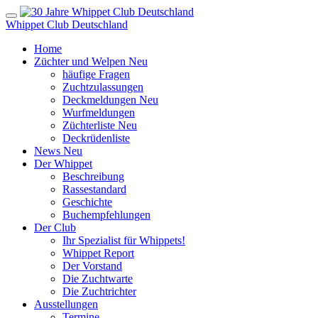
Whippet Club Deutschland
Home
Züchter und Welpen
Neu
häufige Fragen
Zuchtzulassungen
Deckmeldungen
Neu
Wurfmeldungen
Züchterliste
Neu
Deckrüdenliste
News
Neu
Der Whippet
Beschreibung
Rassestandard
Geschichte
Buchempfehlungen
Der Club
Ihr Spezialist für Whippets!
Whippet Report
Der Vorstand
Die Zuchtwarte
Die Zuchtrichter
Ausstellungen
Termine