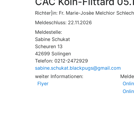
CAC Köln-Flittard 05
Richter|in: Fr. Marie-Josèe Melchior Schlec
Meldeschluss:
22.11.2026
Meldestelle:
Sabine Schukat
Scheuren 13
42699 Solingen
Telefon: 0212-2472929
sabine.schukat.blackpugs@gmail.com
weiter Informationen:
Melde
Flyer
Onli
Onli