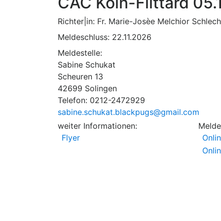
CAC Köln-Flittard 05
Richter|in: Fr. Marie-Josèe Melchior Schlec
Meldeschluss:
22.11.2026
Meldestelle:
Sabine Schukat
Scheuren 13
42699 Solingen
Telefon: 0212-2472929
sabine.schukat.blackpugs@gmail.com
weiter Informationen:
Melde
Flyer
Onli
Onli