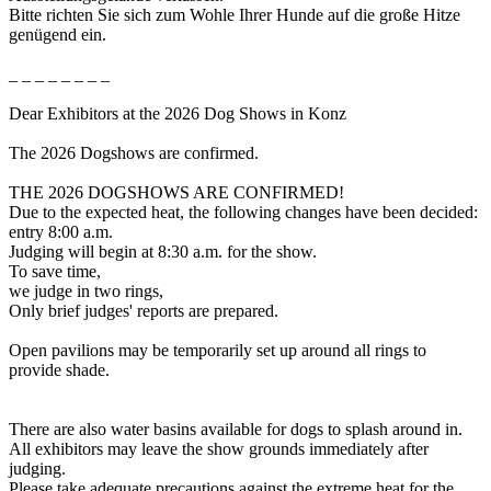
Bitte richten Sie sich zum Wohle Ihrer Hunde auf die große Hitze
genügend ein.
_ _ _ _ _ _ _ _
Dear Exhibitors at the 2026 Dog Shows in Konz
The 2026 Dogshows are confirmed.
THE 2026 DOGSHOWS ARE CONFIRMED!
Due to the expected heat, the following changes have been decided:
entry 8:00 a.m.
Judging will begin at 8:30 a.m. for the show.
To save time,
we judge in two rings,
Only brief judges' reports are prepared.
Open pavilions may be temporarily set up around all rings to
provide shade.
There are also water basins available for dogs to splash around in.
All exhibitors may leave the show grounds immediately after
judging.
Please take adequate precautions against the extreme heat for the