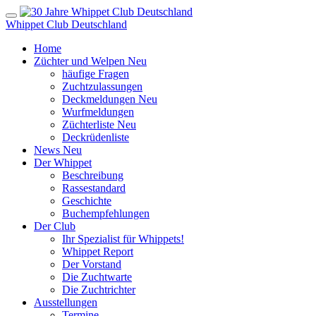
Whippet Club Deutschland
Home
Züchter und Welpen
Neu
häufige Fragen
Zuchtzulassungen
Deckmeldungen
Neu
Wurfmeldungen
Züchterliste
Neu
Deckrüdenliste
News
Neu
Der Whippet
Beschreibung
Rassestandard
Geschichte
Buchempfehlungen
Der Club
Ihr Spezialist für Whippets!
Whippet Report
Der Vorstand
Die Zuchtwarte
Die Zuchtrichter
Ausstellungen
Termine