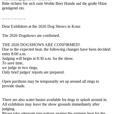
Bitte richten Sie sich zum Wohle Ihrer Hunde auf die große Hitze
genügend ein.
_ _ _ _ _ _ _ _
Dear Exhibitors at the 2026 Dog Shows in Konz
The 2026 Dogshows are confirmed.
THE 2026 DOGSHOWS ARE CONFIRMED!
Due to the expected heat, the following changes have been decided:
entry 8:00 a.m.
Judging will begin at 8:30 a.m. for the show.
To save time,
we judge in two rings,
Only brief judges' reports are prepared.
Open pavilions may be temporarily set up around all rings to
provide shade.
There are also water basins available for dogs to splash around in.
All exhibitors may leave the show grounds immediately after
judging.
Please take adequate precautions against the extreme heat for the