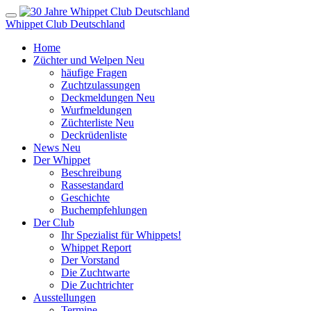
Whippet Club Deutschland
Home
Züchter und Welpen
Neu
häufige Fragen
Zuchtzulassungen
Deckmeldungen
Neu
Wurfmeldungen
Züchterliste
Neu
Deckrüdenliste
News
Neu
Der Whippet
Beschreibung
Rassestandard
Geschichte
Buchempfehlungen
Der Club
Ihr Spezialist für Whippets!
Whippet Report
Der Vorstand
Die Zuchtwarte
Die Zuchtrichter
Ausstellungen
Termine