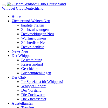
Whippet Club Deutschland
Home
Züchter und Welpen
Neu
häufige Fragen
Zuchtzulassungen
Deckmeldungen
Neu
Wurfmeldungen
Züchterliste
Neu
Deckrüdenliste
News
Neu
Der Whippet
Beschreibung
Rassestandard
Geschichte
Buchempfehlungen
Der Club
Ihr Spezialist für Whippets!
Whippet Report
Der Vorstand
Die Zuchtwarte
Die Zuchtrichter
Ausstellungen
Termine