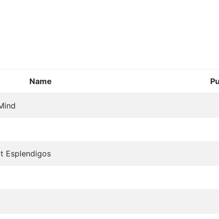
Name
P
 Mind
at Esplendigos