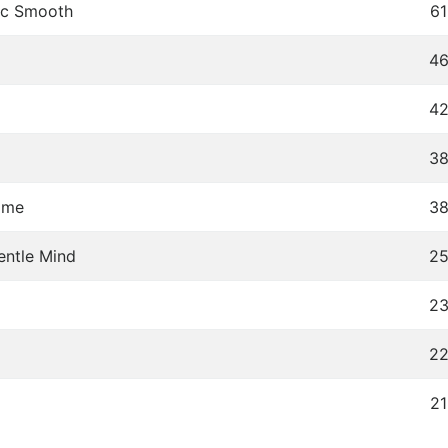
tic Smooth
61
4
4
3
ime
3
entle Mind
2
d
2
2
21