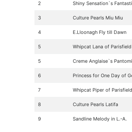
2
Shiny Sensation`s Fantas
3
Culture Pearls Miu Miu
4
E.Lloonagh Fly till Dawn
5
Whipcat Lana of Parisfield
5
Creme Anglaise`s Pantom
6
Princess for One Day of G
7
Whipcat Piper of Parisfiel
8
Culture Pearls Latifa
9
Sandline Melody in L.-A.