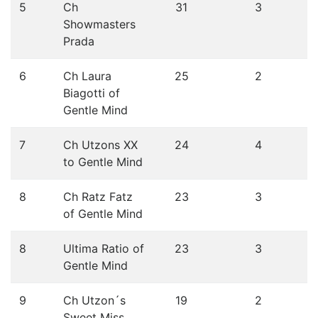
5
Ch
31
3
Showmasters
Prada
6
Ch Laura
25
2
Biagotti of
Gentle Mind
7
Ch Utzons XX
24
4
to Gentle Mind
8
Ch Ratz Fatz
23
3
of Gentle Mind
8
Ultima Ratio of
23
3
Gentle Mind
9
Ch Utzon´s
19
2
Sweet Miss