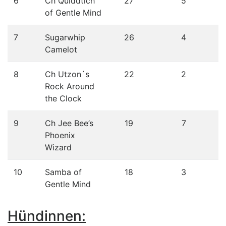
6
Ch Quiddtich
27
5
of Gentle Mind
7
Sugarwhip
26
4
Camelot
8
Ch Utzon´s
22
2
Rock Around
the Clock
9
Ch Jee Bee’s
19
7
Phoenix
Wizard
10
Samba of
18
3
Gentle Mind
Hündinnen: