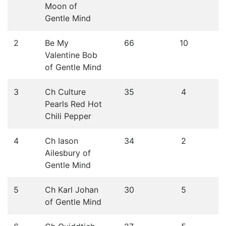
Moon of
Gentle Mind
2
Be My
66
10
Valentine Bob
of Gentle Mind
3
Ch Culture
35
4
Pearls Red Hot
Chili Pepper
4
Ch Iason
34
2
Ailesbury of
Gentle Mind
5
Ch Karl Johan
30
5
of Gentle Mind