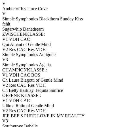
V
Amber of Kynance Cove
V
Simple Symphonies Blackthorn Sunday Kiss
fehlt
Sugarwhip Danedream
ZWISCHENKLASSE:
V1 VDH CAC
Qui Amant of Gentle Mind
V2 Res CAC Res VDH
Simple Symphonies Antigone
V3
Simple Symphonies Aglaia
CHAMPIONKLASSE :
V1 VDH CAC BOS
Ch Laura Biagotti of Gentle Mind
V2 Res CAC Res VDH
Ch Betty Barklay Tequila Sunrice
OFFENE KLASSE :
V1 VDH CAC
Ultima Ratio of Gentle Mind
V2 Res CAC Res VDH
JEE BEE'S PURE LOVE IN MY REALITY
V3
Southgrove Isabelle