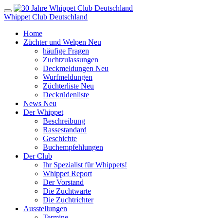
Whippet Club Deutschland
Home
Züchter und Welpen
Neu
häufige Fragen
Zuchtzulassungen
Deckmeldungen
Neu
Wurfmeldungen
Züchterliste
Neu
Deckrüdenliste
News
Neu
Der Whippet
Beschreibung
Rassestandard
Geschichte
Buchempfehlungen
Der Club
Ihr Spezialist für Whippets!
Whippet Report
Der Vorstand
Die Zuchtwarte
Die Zuchtrichter
Ausstellungen
Termine