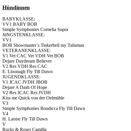
Hündinnen
BABYKLASSE:
VV1 BABY BOB
Simple Symphonies Cornelia Supra
JüNGSTENKLASSE:
VV1
BOB Showmaster´s Tinkerbell my Talisman
VETERANENKLASSE:
V1 Vet CAC Vet VDH Vet BOB
Dejare Daydream Believer
V2 Res VDH Res CAC
E. Lloonagh Fly Till Dawn
JUGENDKLASSE:
V1 JCAC JVDH JBOB
Dejare A Dash Of Hope
V2 Res JCAC Res JVDH
Kiss me Quick von der Oelmühle
V3
Simple Symphonies Boudicca Fly Till Dawn
V4
H. Laoise Fly Till Dawn
V
Rocks & Roses Camilla