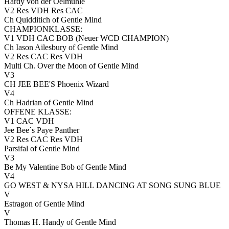
Hardy von der Oelmühle
V2 Res VDH Res CAC
Ch Quidditich of Gentle Mind
CHAMPIONKLASSE:
V1 VDH CAC BOB (Neuer WCD CHAMPION)
Ch Iason Ailesbury of Gentle Mind
V2 Res CAC Res VDH
Multi Ch. Over the Moon of Gentle Mind
V3
CH JEE BEE'S Phoenix Wizard
V4
Ch Hadrian of Gentle Mind
OFFENE KLASSE:
V1 CAC VDH
Jee Bee´s Paye Panther
V2 Res CAC Res VDH
Parsifal of Gentle Mind
V3
Be My Valentine Bob of Gentle Mind
V4
GO WEST & NYSA HILL DANCING AT SONG SUNG BLUE
V
Estragon of Gentle Mind
V
Thomas H. Handy of Gentle Mind