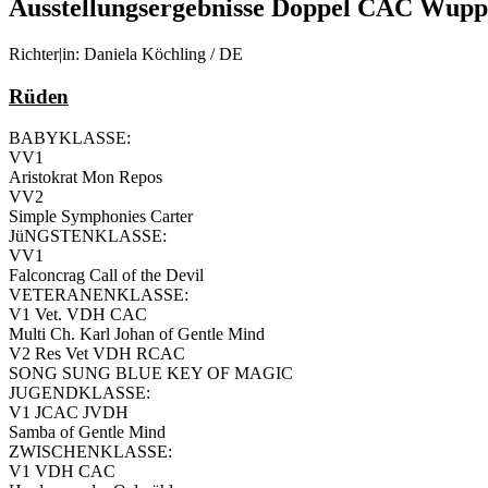
Ausstellungsergebnisse Doppel CAC Wupp
Richter|in: Daniela Köchling / DE
Rüden
BABYKLASSE:
VV1
Aristokrat Mon Repos
VV2
Simple Symphonies Carter
JüNGSTENKLASSE:
VV1
Falconcrag Call of the Devil
VETERANENKLASSE:
V1 Vet. VDH CAC
Multi Ch. Karl Johan of Gentle Mind
V2 Res Vet VDH RCAC
SONG SUNG BLUE KEY OF MAGIC
JUGENDKLASSE:
V1 JCAC JVDH
Samba of Gentle Mind
ZWISCHENKLASSE:
V1 VDH CAC