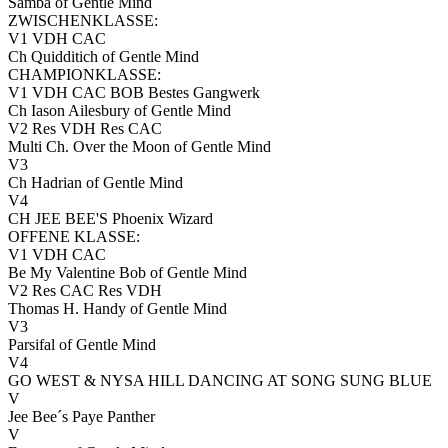
Samba of Gentle Mind
ZWISCHENKLASSE:
V1 VDH CAC
Ch Quidditich of Gentle Mind
CHAMPIONKLASSE:
V1 VDH CAC BOB Bestes Gangwerk
Ch Iason Ailesbury of Gentle Mind
V2 Res VDH Res CAC
Multi Ch. Over the Moon of Gentle Mind
V3
Ch Hadrian of Gentle Mind
V4
CH JEE BEE'S Phoenix Wizard
OFFENE KLASSE:
V1 VDH CAC
Be My Valentine Bob of Gentle Mind
V2 Res CAC Res VDH
Thomas H. Handy of Gentle Mind
V3
Parsifal of Gentle Mind
V4
GO WEST & NYSA HILL DANCING AT SONG SUNG BLUE
V
Jee Bee´s Paye Panther
V