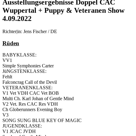
Ausstellungsergebnisse Doppel CAC
Wuppertal + Puppy & Veteranen Show
4.09.2022
Richter|in: Jens Fischer / DE
Rüden
BABYKLASSE:
VV1
Simple Symphonies Carter
JüNGSTENKLASSE:
Fehlt
Falconcrag Call of the Devil
VETERANENKLASSE:
V1 Vet VDH CAC Vet BOB
Multi Ch. Karl Johan of Gentle Mind
V2 Vet. Res CAC Res VDH
Ch Globerunners Evening Boy
V3
SONG SUNG BLUE KEY OF MAGIC
JUGENDKLASSE:
V1 JCAC JVDH