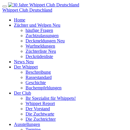
Whippet Club Deutschland
Home
Züchter und Welpen
Neu
häufige Fragen
Zuchtzulassungen
Deckmeldungen
Neu
Wurfmeldungen
Züchterliste
Neu
Deckrüdenliste
News
Neu
Der Whippet
Beschreibung
Rassestandard
Geschichte
Buchempfehlungen
Der Club
Ihr Spezialist für Whippets!
Whippet Report
Der Vorstand
Die Zuchtwarte
Die Zuchtrichter
Ausstellungen
Termine