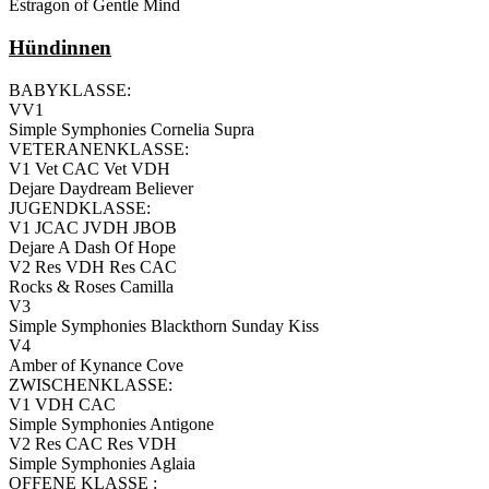
Estragon of Gentle Mind
Hündinnen
BABYKLASSE:
VV1
Simple Symphonies Cornelia Supra
VETERANENKLASSE:
V1 Vet CAC Vet VDH
Dejare Daydream Believer
JUGENDKLASSE:
V1 JCAC JVDH JBOB
Dejare A Dash Of Hope
V2 Res VDH Res CAC
Rocks & Roses Camilla
V3
Simple Symphonies Blackthorn Sunday Kiss
V4
Amber of Kynance Cove
ZWISCHENKLASSE:
V1 VDH CAC
Simple Symphonies Antigone
V2 Res CAC Res VDH
Simple Symphonies Aglaia
OFFENE KLASSE :