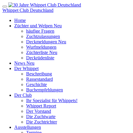
Whippet Club Deutschland
Home
Züchter und Welpen
Neu
häufige Fragen
Zuchtzulassungen
Deckmeldungen
Neu
Wurfmeldungen
Züchterliste
Neu
Deckrüdenliste
News
Neu
Der Whippet
Beschreibung
Rassestandard
Geschichte
Buchempfehlungen
Der Club
Ihr Spezialist für Whippets!
Whippet Report
Der Vorstand
Die Zuchtwarte
Die Zuchtrichter
Ausstellungen
Termine