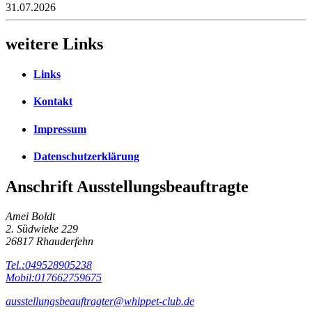
31.07.2026
weitere Links
Links
Kontakt
Impressum
Datenschutzerklärung
Anschrift Ausstellungsbeauftragte
Amei Boldt
2. Südwieke 229
26817 Rhauderfehn
Tel.:049528905238
Mobil:017662759675
ausstellungsbeauftragter@whippet-club.de