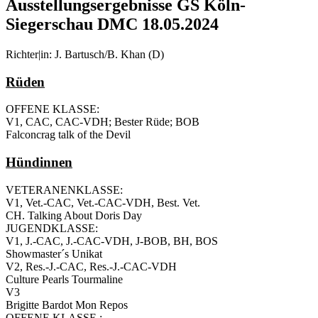
Ausstellungsergebnisse GS Köln-
Siegerschau DMC 18.05.2024
Richter|in: J. Bartusch/B. Khan (D)
Rüden
OFFENE KLASSE:
V1, CAC, CAC-VDH; Bester Rüde; BOB
Falconcrag talk of the Devil
Hündinnen
VETERANENKLASSE:
V1, Vet.-CAC, Vet.-CAC-VDH, Best. Vet.
CH. Talking About Doris Day
JUGENDKLASSE:
V1, J.-CAC, J.-CAC-VDH, J-BOB, BH, BOS
Showmaster´s Unikat
V2, Res.-J.-CAC, Res.-J.-CAC-VDH
Culture Pearls Tourmaline
V3
Brigitte Bardot Mon Repos
OFFENE KLASSE :